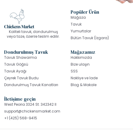
Popüler Ürün
Mağaza
Tavuk
Yumurtalar
Kaliteli tavuk, dondurulmuş
veya taze, özenle teslim edilir.
Bütün Tavuk (Izgara)
Dondurulmuş Tavuk
Mağazamız
Tavuk Shawarma
Hakkımızda
Tavuk Göğsü
Bize ulaşın
Tavuk Ayağı
SSS
Çeyrek Tavuk Budu
Nakliye ve İade
Dondurulmuş Tavuk Kanatları
Blog & Makale
İletişime geçin
West Peoria 3324 St. 342342 Il
support@chickensmarket.com
+1 (425) 568-9415