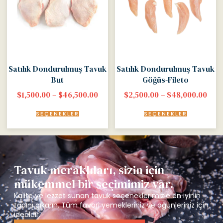
Satılık Dondurulmuş Tavuk
Satılık Dondurulmuş Tavuk
But
Göğüs-Fileto
$
1,500.00
–
$
46,500.00
$
2,500.00
–
$
48,000.00
SEÇENEKLER
SEÇENEKLER
Tavuk meraklıları, sizin için
mükemmel bir seçimimiz var.
Kalite ve lezzet sunan tavuk seçeneklerimizle en iyinin
tadını çıkarın. Tüm favori yemekleriniz ve öğünleriniz için
idealdir.