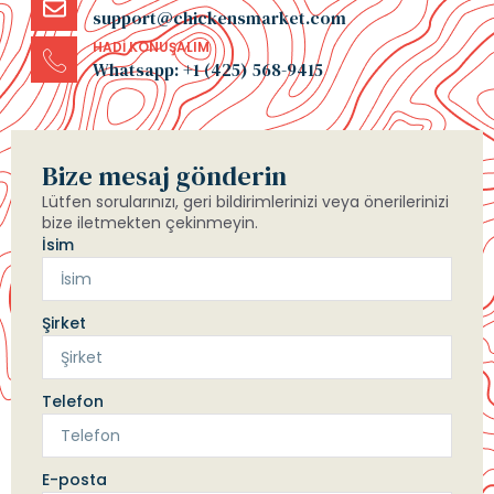
support@chickensmarket.com
HADI KONUŞALIM
Whatsapp: +1 (425) 568-9415
Bize mesaj gönderin
Lütfen sorularınızı, geri bildirimlerinizi veya önerilerinizi
bize iletmekten çekinmeyin.
İsim
Şirket
Telefon
E-posta