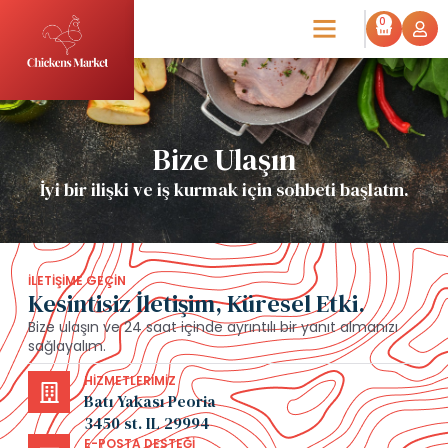
0
Bize Ulaşın
İyi bir ilişki ve iş kurmak için sohbeti başlatın.
İLETIŞIME GEÇIN
Kesintisiz İletişim, Küresel Etki.
Bize ulaşın ve 24 saat içinde ayrıntılı bir yanıt almanızı
sağlayalım.
HIZMETLERIMIZ
Batı Yakası Peoria
3450 st. IL 29994
E-POSTA DESTEĞI