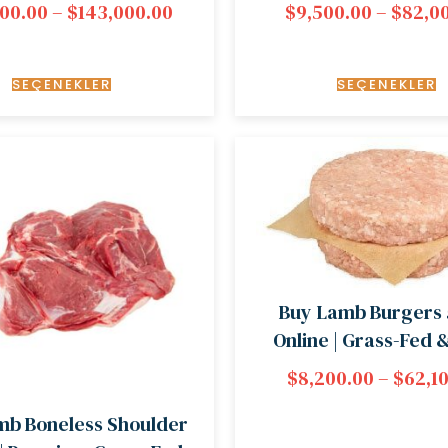
00.00
–
$
143,000.00
$
9,500.00
–
$
82,0
SEÇENEKLER
SEÇENEKLER
Buy Lamb Burgers 
Online | Grass-Fed 
$
8,200.00
–
$
62,1
mb Boneless Shoulder