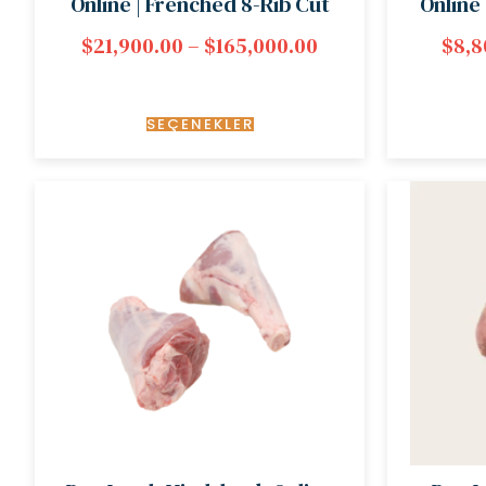
Online | Frenched 8-Rib Cut
Online
$
21,900.00
–
$
165,000.00
$
8,8
SEÇENEKLER