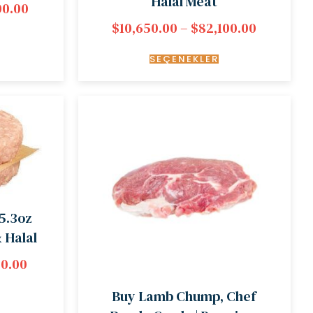
Halal Meat
00.00
$
10,650.00
–
$
82,100.00
SEÇENEKLER
5.3oz
& Halal
00.00
Buy Lamb Chump, Chef