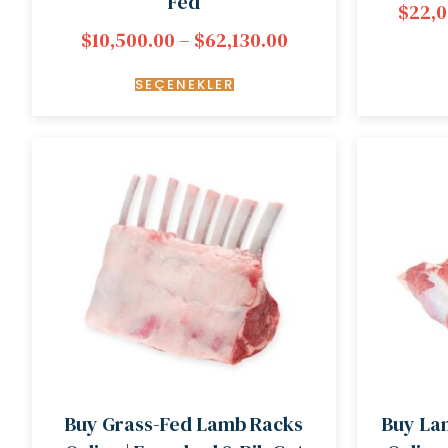
Fed
$
22,0
$
10,500.00
–
$
62,130.00
SEÇENEKLER
Buy Grass-Fed Lamb Racks
Buy La