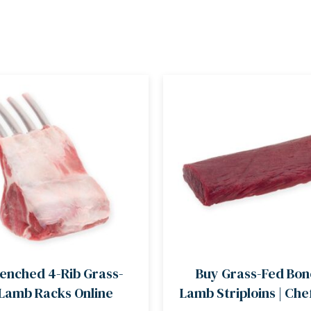
renched 4-Rib Grass-
Buy Grass-Fed Bon
Lamb Racks Online
Lamb Striploins | Ch