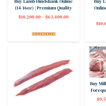
Buy Lamb Hindshank Online
Buy 
(14-16oz) | Premium Quality
Onlin
$
10,200.00
–
$
63,400.00
$
10,
SEÇENEKLER
Buy Mil
Forequ
$
9,