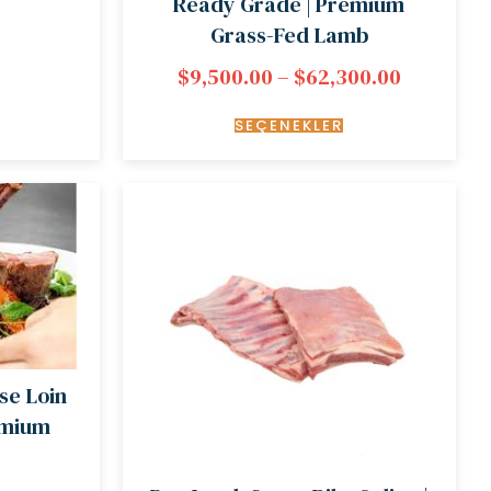
Ready Grade | Premium
Grass-Fed Lamb
$
9,500.00
–
$
62,300.00
SEÇENEKLER
se Loin
emium