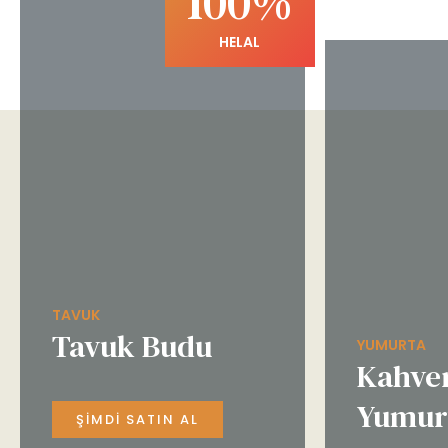
100%
HELAL
TAVUK
Tavuk Budu
YUMURTA
Kahve
Yumur
ŞIMDI SATIN AL