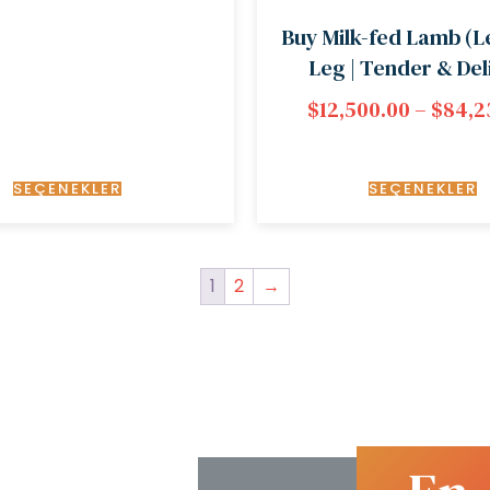
Buy Milk-fed Lamb (
Leg | Tender & Del
$
12,500.00
–
$
84,2
SEÇENEKLER
SEÇENEKLER
1
2
→