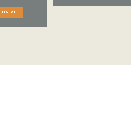
ATIN AL
el servis,
.