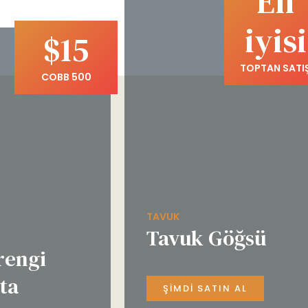
En
iyisi
$15
TOPTAN SATI
COBB 500
TAVUK
Tavuk Göğsü
rengi
ta
ŞIMDI SATIN AL