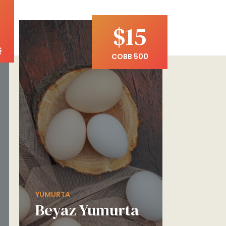
$15
Ş
COBB 500
YUMURTA
Beyaz Yumurta