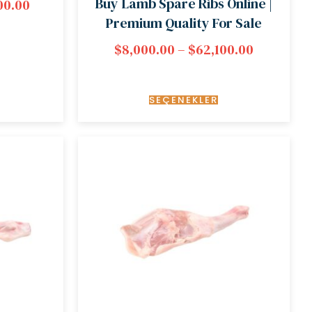
Buy Lamb Spare Ribs Online |
00.00
Premium Quality For Sale
$
8,000.00
–
$
62,100.00
SEÇENEKLER