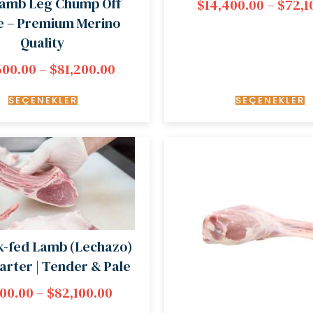
Lamb Leg Chump Off
$
14,400.00
–
$
72,1
e – Premium Merino
Quality
600.00
–
$
81,200.00
SEÇENEKLER
SEÇENEKLER
k-fed Lamb (Lechazo)
arter | Tender & Pale
500.00
–
$
82,100.00