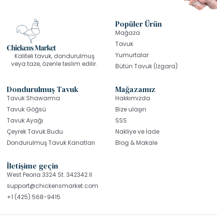
Popüler Ürün
Mağaza
Tavuk
Yumurtalar
Kaliteli tavuk, dondurulmuş
veya taze, özenle teslim edilir.
Bütün Tavuk (Izgara)
Dondurulmuş Tavuk
Mağazamız
Tavuk Shawarma
Hakkımızda
Tavuk Göğsü
Bize ulaşın
Tavuk Ayağı
SSS
Çeyrek Tavuk Budu
Nakliye ve İade
Dondurulmuş Tavuk Kanatları
Blog & Makale
İletişime geçin
West Peoria 3324 St. 342342 Il
support@chickensmarket.com
+1 (425) 568-9415