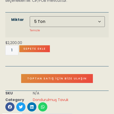
seçenekleri ile. CIF/FOB mevcuttur.
Miktar
Temizle
$
2,200.00
SEPETE EKLE
TOPTAN SATIŞ İÇIN BIZE ULAŞIN
SKU
N/A
Category
Dondurulmuş Tavuk