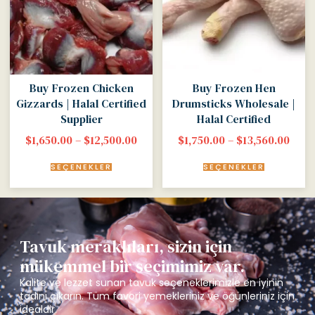
Buy Frozen Chicken
Buy Frozen Hen
Gizzards | Halal Certified
Drumsticks Wholesale |
Supplier
Halal Certified
$
1,650.00
–
$
12,500.00
$
1,750.00
–
$
13,560.00
SEÇENEKLER
SEÇENEKLER
Tavuk meraklıları, sizin için
mükemmel bir seçimimiz var.
Kalite ve lezzet sunan tavuk seçeneklerimizle en iyinin
tadını çıkarın. Tüm favori yemekleriniz ve öğünleriniz için
idealdir.