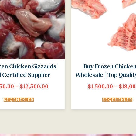
zen Chicken Gizzards |
Buy Frozen Chicke
l Certified Supplier
Wholesale | Top Qualit
650.00
–
$
12,500.00
$
1,500.00
–
$
18,00
SEÇENEKLER
SEÇENEKLER