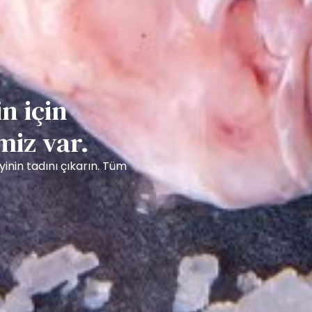
n için
iz var.
yinin tadını çıkarın. Tüm