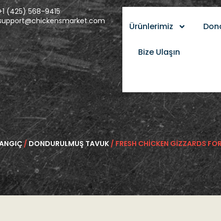
+1 (425) 568-9415
support@chickensmarket.com
Ürünlerimiz
Don
Bize Ulaşın
ANGIÇ
/
DONDURULMUŞ TAVUK
/ FRESH CHICKEN GIZZARDS FOR