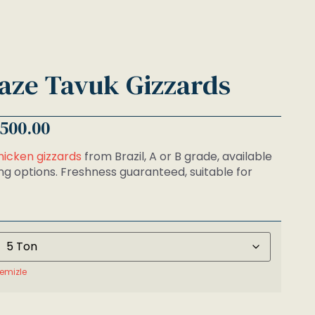
Taze Tavuk Gizzards
,500.00
hicken gizzards
from Brazil, A or B grade, available
ng options. Freshness guaranteed, suitable for
emizle