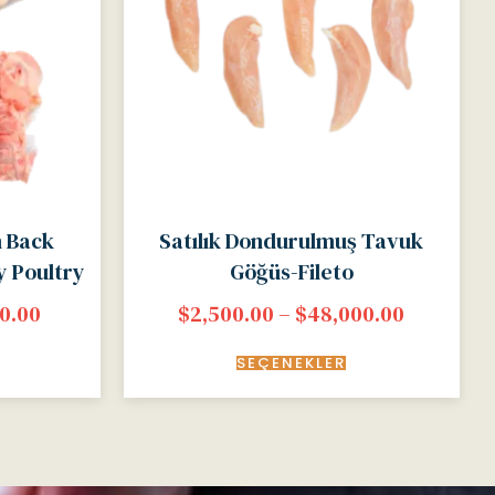
n Back
Satılık Dondurulmuş Tavuk
y Poultry
Göğüs-Fileto
0.00
$
2,500.00
–
$
48,000.00
SEÇENEKLER