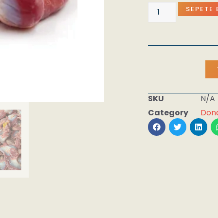
SEPETE 
SKU
N/A
Category
Don