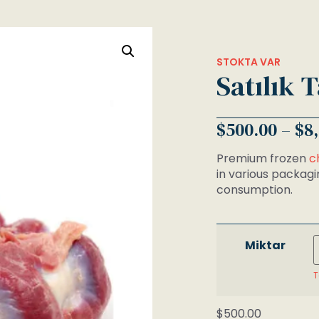
STOKTA VAR
Satılık 
$
500.00
–
$
8
Premium frozen
c
in various packagi
consumption.
Miktar
T
$
500.00