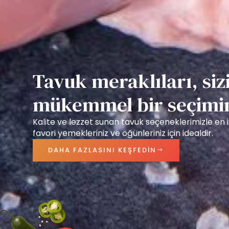
Tavuk meraklıları, sizi
mükemmel bir seçimim
Kalite ve lezzet sunan tavuk seçeneklerimizle en i
favori yemekleriniz ve öğünleriniz için idealdir.
DAHA FAZLASINI KEŞFEDIN