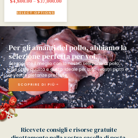
$
4,800.00
–
$
37,000.00
SELECT OPTIONS
Per gli amanti del pollo, abbiamo la
selezione perfetta per voi.
Assaporate il meglio con la nostra selezione di pollo,
che offre qualità e gusto. Ideale per tutti i vostri piatti e
le vostre pietanze preferite.
SCOPRIRE DI PIÙ
Ricevete consigli e risorse gratuite
direttamente nella vostra casella di posta,