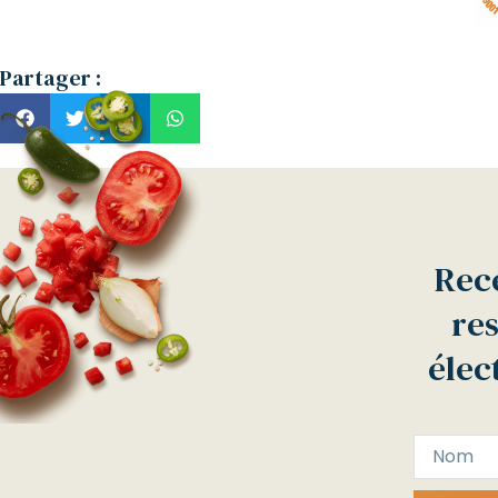
Partager :
Rece
res
élec