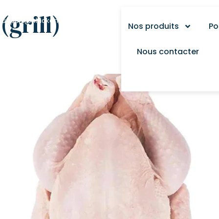
+1 (425) 568-9415
(grill)
support@chickensmarket.com
Nos produits
Po
Nous contacter