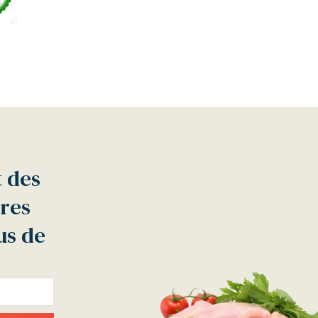
t des
tres
us de