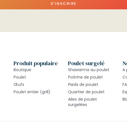
S'INSCRIRE
Produit populaire
Poulet surgelé
N
Boutique
Shawarma au poulet
A 
Poulet
Poitrine de poulet
C
Œufs
Pieds de poulet
F
Poulet entier (grill)
Quartier de poulet
Ex
Ailes de poulet
Bl
surgelées