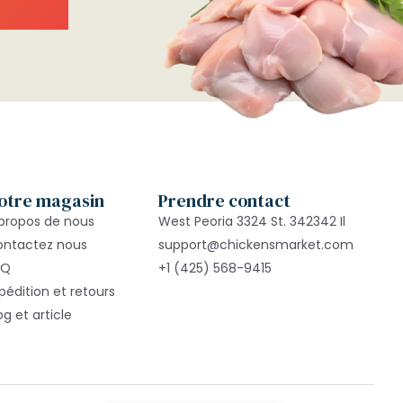
otre magasin
Prendre contact
propos de nous
West Peoria 3324 St. 342342 Il
ontactez nous
support@chickensmarket.com
AQ
+1 (425) 568-9415
pédition et retours
og et article