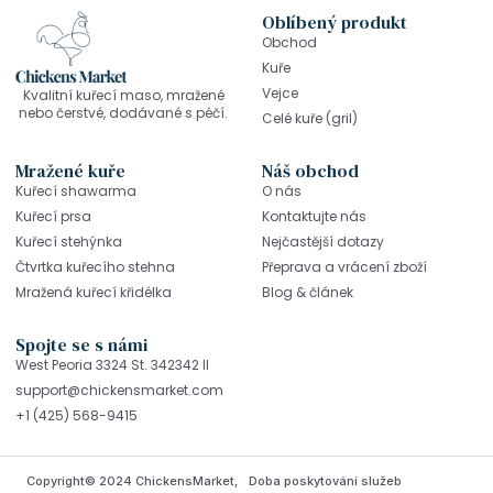
Oblíbený produkt
Obchod
Kuře
Vejce
Kvalitní kuřecí maso, mražené
nebo čerstvé, dodávané s péčí.
Celé kuře (gril)
Mražené kuře
Náš obchod
Kuřecí shawarma
O nás
Kuřecí prsa
Kontaktujte nás
Kuřecí stehýnka
Nejčastější dotazy
Čtvrtka kuřecího stehna
Přeprava a vrácení zboží
Mražená kuřecí křidélka
Blog & článek
Spojte se s námi
West Peoria 3324 St. 342342 Il
support@chickensmarket.com
+1 (425) 568-9415
Copyright© 2024 ChickensMarket,
Doba poskytování služeb