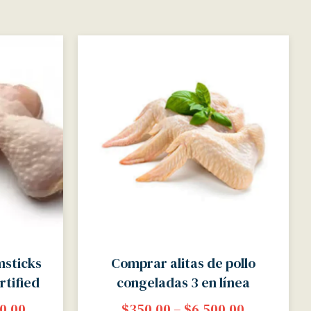
msticks
Comprar alitas de pollo
rtified
congeladas 3 en línea
0.00
$
350.00
–
$
6,500.00