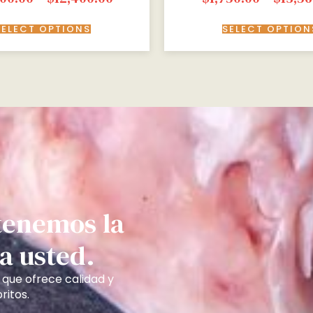
SELECT OPTIONS
SELECT OPTION
 tenemos la
a usted.
 que ofrece calidad y
ritos.