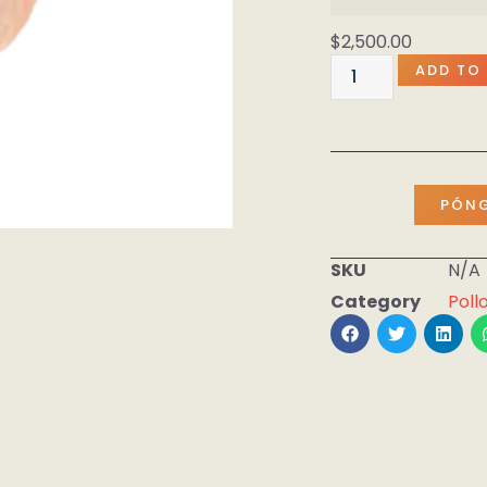
$
2,500.00
ADD TO
PÓNG
SKU
N/A
Category
Poll