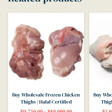
Buy Wholesale Frozen Chicken
Buy Who
Thighs | Halal Certified
Thigh
$
11,750.00
–
$
89,000.00
$
2,