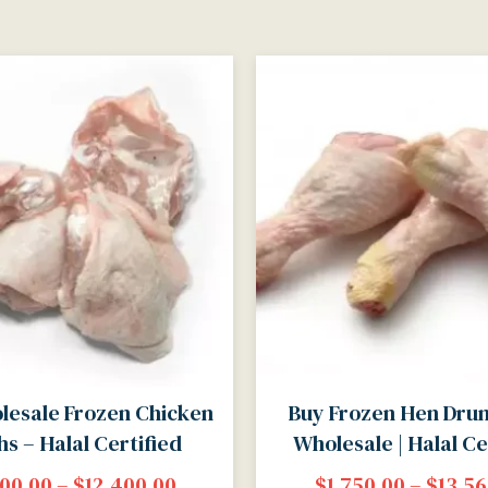
lesale Frozen Chicken
Buy Frozen Hen Dru
s – Halal Certified
Wholesale | Halal Ce
000.00
–
$
12,400.00
$
1,750.00
–
$
13,56