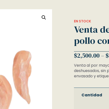
EN STOCK
Venta de
pollo c
$
2,500.00
–
$
Venta al por mayo
deshuesados, sin p
envasado y etique
Cantidad