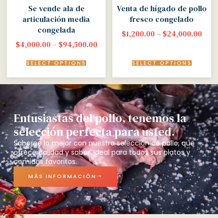
Se vende ala de
Venta de hígado de pollo
articulación media
fresco congelado
congelada
$
1,200.00
–
$
24,000.00
$
4,000.00
–
$
94,500.00
SELECT OPTIONS
SELECT OPTIONS
Entusiastas del pollo, tenemos la
selección perfecta para usted.
Saboree lo mejor con nuestra selección de pollo, que
ofrece calidad y sabor. Ideal para todos sus platos y
comidas favoritos.
MÁS INFORMACIÓN