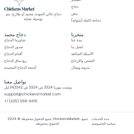
دجاج
بيض
دجاج عالي الجودة، مجمد أو طازج، يتم
توصيله بعناية.
دجاجة كاملة (شواية)
متجرنا
دجاج مجمد
نبذة عنا
شاورما الدجاج
اتصل بنا
صدور الدجاج
الأسئلة الشائعة
أقدام الدجاج
الشحن والإرجاع
ربع ساق الدجاج
مدونة ومقال
أجنحة الدجاج المجمدة
تواصل معنا
ويست بيوريا 3324 ش 3324 ش 342342 إيل
support@chickensmarket.com
+1 (425) 568-9415
مدة الخدمات
جميع الحقوق محفوظة © 2024 ChickensMarket، جميع
سياسة الخصوصية
الحقوق محفوظة.